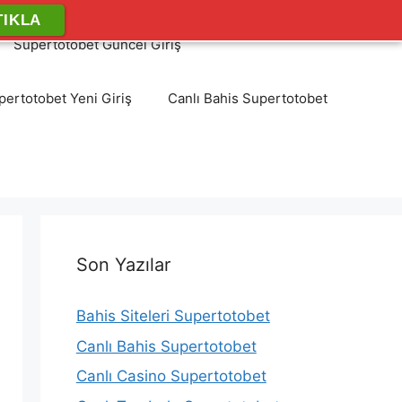
TIKLA
Supertotobet Güncel Giriş
pertotobet Yeni Giriş
Canlı Bahis Supertotobet
Son Yazılar
Bahis Siteleri Supertotobet
Canlı Bahis Supertotobet
Canlı Casino Supertotobet