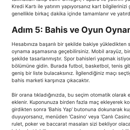
Kredi Kartı ile yatırım yapıyorsanız kart bilgilerini
genellikle birkaç dakika içinde tamamlanır ve yatır
Adım 5: Bahis ve Oyun Oyn
Hesabınıza başarılı bir şekilde bakiye yükledikten 
oynama aşamasına geçebilirsiniz. Mobil arayüz, b
şekilde tasarlanmıştır. Spor bahisleri yapmak istiyo
bölümüne gidin. Burada futbol, basketbol, tenis gi
geniş bir liste bulacaksınız. İlgilendiğiniz maçı seç
bahis marketi karşınıza çıkacaktır.
Bir orana tıkladığınızda, bu seçim otomatik olarak
eklenir. Kuponunuza birden fazla maç ekleyerek kom
girdikten sonra ‘Bahis Yap’ butonuna dokunarak kup
duyuyorsanız, menüden ‘Casino’ veya ‘Canlı Casino’
rulet, poker ve baccarat masaları sizi bekliyor ol