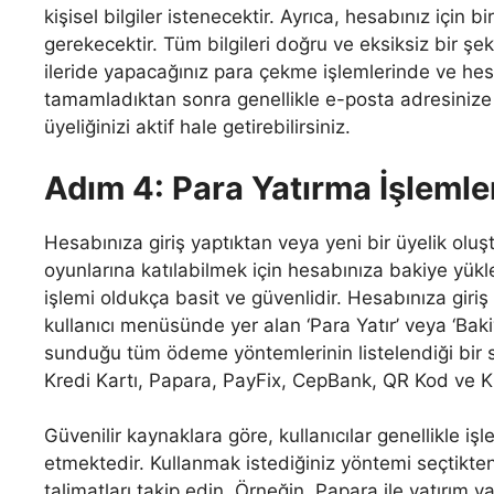
kişisel bilgiler istenecektir. Ayrıca, hesabınız için bi
gerekecektir. Tüm bilgileri doğru ve eksiksiz bir ş
ileride yapacağınız para çekme işlemlerinde ve hesap
tamamladıktan sonra genellikle e-posta adresinize bi
üyeliğinizi aktif hale getirebilirsiniz.
Adım 4: Para Yatırma İşlemle
Hesabınıza giriş yaptıktan veya yeni bir üyelik ol
oyunlarına katılabilmek için hesabınıza bakiye yük
işlemi oldukça basit ve güvenlidir. Hesabınıza giriş
kullanıcı menüsünde yer alan ‘Para Yatır’ veya ‘Ba
sunduğu tüm ödeme yöntemlerinin listelendiği bir 
Kredi Kartı, Papara, PayFix, CepBank, QR Kod ve Krip
Güvenilir kaynaklara göre, kullanıcılar genellikle işl
etmektedir. Kullanmak istediğiniz yöntemi seçtikten 
talimatları takip edin. Örneğin, Papara ile yatırım ya