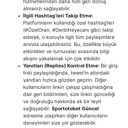
hizmetlerinden daha hızlı geri dönüş
almanızı sağlayabilir.
İlgili Hashtag’leri Takip Etme:
Platformların kullandığı özel hashtag’leri
(#ÖzelOran, #DerbiHeyecanı gibi) takip
ederek, o konuyla ilgili tüm paylaşımlara
anında ulaşabilirsiniz. Bu, özellikle büyük
etkinlikler ve turnuvalar sırasında bilgi
akışını yakalamak için çok etkilidir.
Yanıtları (Replies) Kontrol Etme:
Bir giriş
linki paylaşıldığında, tweet’in altındaki
yanıtları hızlıca gözden geçirin. Diğer
kullanıcıların linkin çalışıp çalışmadığına
dair geri bildirimleri, size linkin güncelliği
ve doğruluğu hakkında ek bir teyit
sağlayabilir.
Sportotobet Güncel
adresine ulaşırken diğer kullanıcıların
deneyimleri size yol gösterebilir.