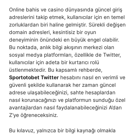
Online bahis ve casino dünyasında güncel giriş
adreslerini takip etmek, kullanıcılar için en temel
zorluklardan biri haline gelmiştir. Sürekli değişen
domain adresleri, kesintisiz bir oyun
deneyiminin önündeki en büyük engel olabilir.
Bu noktada, anlık bilgi akışının merkezi olan
sosyal medya platformları, özellikle de Twitter,
kullanıcılar için adeta bir kurtarıcı rolü
üstlenmektedir. Bu kapsamlı rehberde,
Sportotobet Twitter
hesabını nasıl en verimli ve
güvenli şekilde kullanarak her zaman güncel
adrese ulaşabileceğinizi, sahte hesaplardan
nasıl korunacağınızı ve platformun sunduğu özel
avantajlardan nasıl faydalanabileceğinizi A’dan
Z’ye öğreneceksiniz.
Bu kılavuz, yalnızca bir bilgi kaynağı olmakla