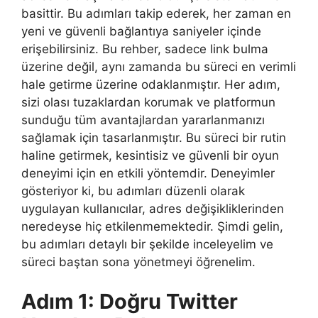
basittir. Bu adımları takip ederek, her zaman en
yeni ve güvenli bağlantıya saniyeler içinde
erişebilirsiniz. Bu rehber, sadece link bulma
üzerine değil, aynı zamanda bu süreci en verimli
hale getirme üzerine odaklanmıştır. Her adım,
sizi olası tuzaklardan korumak ve platformun
sunduğu tüm avantajlardan yararlanmanızı
sağlamak için tasarlanmıştır. Bu süreci bir rutin
haline getirmek, kesintisiz ve güvenli bir oyun
deneyimi için en etkili yöntemdir. Deneyimler
gösteriyor ki, bu adımları düzenli olarak
uygulayan kullanıcılar, adres değişikliklerinden
neredeyse hiç etkilenmemektedir. Şimdi gelin,
bu adımları detaylı bir şekilde inceleyelim ve
süreci baştan sona yönetmeyi öğrenelim.
Adım 1: Doğru Twitter