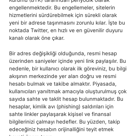
Kurumu (BTK) tarafından periyodik olarak
engellenmektedir. Bu engellemeler, sitelerin
hizmetlerini sürdürebilmek için sürekli olarak
yeni bir adrese taşınmasını zorunlu kılar. İşte bu
noktada Twitter, en hızlı ve en güvenilir duyuru
kanalı olarak öne çıkar.
Bir adres değişikliği olduğunda, resmi hesap
üzerinden saniyeler içinde yeni link paylaşılır. Bu
nedenle, bir kullanıcı olarak ilk göreviniz, bu bilgi
akışının merkezinde yer alan doğru ve resmi
hesabı bulmak ve takibe almaktır. Piyasada,
kullanıcıları yanıltmak amacıyla oluşturulmuş çok
sayıda sahte ve taklit hesap bulunmaktadır. Bu
hesaplar, kimlik avı (phishing) saldırıları için
sahte linkler paylaşarak kişisel ve finansal
bilgilerinizi çalmayı hedefler. Bu yüzden, takip
edeceğiniz hesabın orijinalliğini teyit etmek