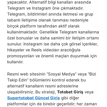
yapacaktır. Alternatif bilgi kanalları arasında
Telegram ve Instagram öne çıkmaktadır.
Telegram, bildirimleri anında iletmesi ve grup
tabanlı iletişime olanak tanıması nedeniyle
birçok platform tarafından aktif olarak
kullanılmaktadır. Genellikle Telegram kanallarına
özel bonuslar ve daha samimi bir iletişim ortamı
sunulur. Instagram ise daha çok görsel içerikler,
hikayeler ve Reels videoları aracılığıyla
promosyonları ve önemli maçları duyurmak için
kullanılır.
Resmi web sitesinin “Sosyal Medya” veya “Bizi
Takip Edin” bölümlerini kontrol ederek bu
alternatif kanalların resmi adreslerine
ulaşabilirsiniz. Bu strateji,
Totobet Giriş
veya
Supertotobet Güncel Giriş
gibi diğer
platformlar için de birebir geçerlidir; her zaman