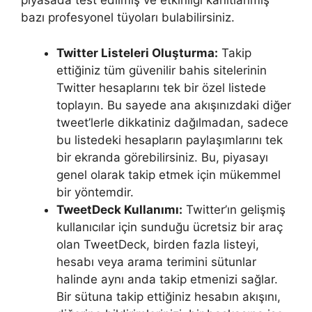
piyasada test edilmiş ve etkinliği kanıtlanmış
bazı profesyonel tüyoları bulabilirsiniz.
Twitter Listeleri Oluşturma:
Takip
ettiğiniz tüm güvenilir bahis sitelerinin
Twitter hesaplarını tek bir özel listede
toplayın. Bu sayede ana akışınızdaki diğer
tweet’lerle dikkatiniz dağılmadan, sadece
bu listedeki hesapların paylaşımlarını tek
bir ekranda görebilirsiniz. Bu, piyasayı
genel olarak takip etmek için mükemmel
bir yöntemdir.
TweetDeck Kullanımı:
Twitter’ın gelişmiş
kullanıcılar için sunduğu ücretsiz bir araç
olan TweetDeck, birden fazla listeyi,
hesabı veya arama terimini sütunlar
halinde aynı anda takip etmenizi sağlar.
Bir sütuna takip ettiğiniz hesabın akışını,