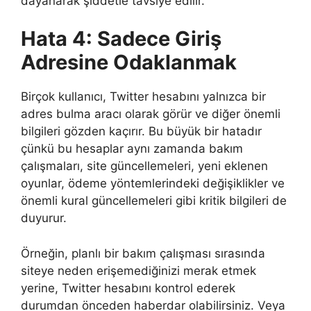
dayanarak şiddetle tavsiye edilir.
Hata 4: Sadece Giriş
Adresine Odaklanmak
Birçok kullanıcı, Twitter hesabını yalnızca bir
adres bulma aracı olarak görür ve diğer önemli
bilgileri gözden kaçırır. Bu büyük bir hatadır
çünkü bu hesaplar aynı zamanda bakım
çalışmaları, site güncellemeleri, yeni eklenen
oyunlar, ödeme yöntemlerindeki değişiklikler ve
önemli kural güncellemeleri gibi kritik bilgileri de
duyurur.
Örneğin, planlı bir bakım çalışması sırasında
siteye neden erişemediğinizi merak etmek
yerine, Twitter hesabını kontrol ederek
durumdan önceden haberdar olabilirsiniz. Veya