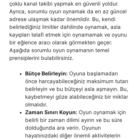
çoklu kanal takibi yapmak en güvenli yoldur.
Ayrıca, sorumlu oyun oynamak da en az güncel
adrese ulaşmak kadar önemlidir. Bu, kendi
belirlediğiniz limitler dahilinde oynamak, asla
kayıpları telafi etmek için oynamamak ve oyunu
bir eğlence aracı olarak görmekten geçer.
Aşağıda sorumlu oyun oynamanın temel
prensiplerini bulabilirsiniz.
Bütçe Belirleyin:
Oyuna başlamadan
önce harcayabileceğiniz maksimum tutarı
belirleyin ve bu bütçeyi asla aşmayın. Bu,
kaybetmeyi göze alabileceğiniz bir miktar
olmalıdır.
Zaman Sınırı Koyun:
Oyun oynamak için
belirli bir zaman dilimi ayırın ve bu süre
dolduğunda ara verin. Oyunun
hayatınızdaki diğer önemli aktivitelerin