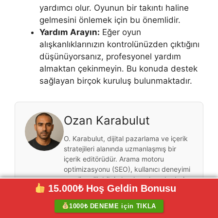
yardımcı olur. Oyunun bir takıntı haline
gelmesini önlemek için bu önemlidir.
Yardım Arayın:
Eğer oyun
alışkanlıklarınızın kontrolünüzden çıktığını
düşünüyorsanız, profesyonel yardım
almaktan çekinmeyin. Bu konuda destek
sağlayan birçok kuruluş bulunmaktadır.
Ozan Karabulut
O. Karabulut, dijital pazarlama ve içerik
stratejileri alanında uzmanlaşmış bir
içerik editörüdür. Arama motoru
optimizasyonu (SEO), kullanıcı deneyimi
ve güvenilir bilgi akışı konularında derin
15.000₺ Hoş Geldin Bonusu
bilgiye sahiptir. Markaların dijital
görünürlüğünü artırmak için SEO uyumlu,
1000₺ DENEME için TIKLA
yaratıcı ve hedef kitleye hitap eden