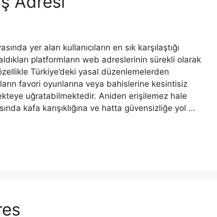
ş Adresi
ında yer alan kullanıcıların en sık karşılaştığı
ldıkları platformların web adreslerinin sürekli olarak
özellikle Türkiye’deki yasal düzenlemelerden
arın favori oyunlarına veya bahislerine kesintisiz
ekteye uğratabilmektedir. Aniden erişilemez hale
asında kafa karışıklığına ve hatta güvensizliğe yol …
res