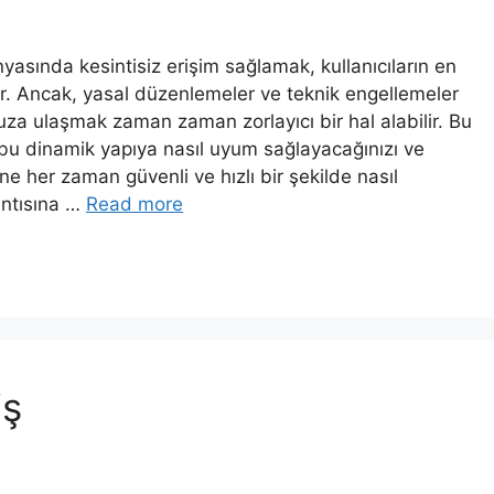
asında kesintisiz erişim sağlamak, kullanıcıların en
ir. Ancak, yasal düzenlemeler ve teknik engellemeler
uza ulaşmak zaman zaman zorlayıcı bir hal alabilir. Bu
 bu dinamik yapıya nasıl uyum sağlayacağınızı ve
e her zaman güvenli ve hızlı bir şekilde nasıl
rıntısına …
Read more
iş