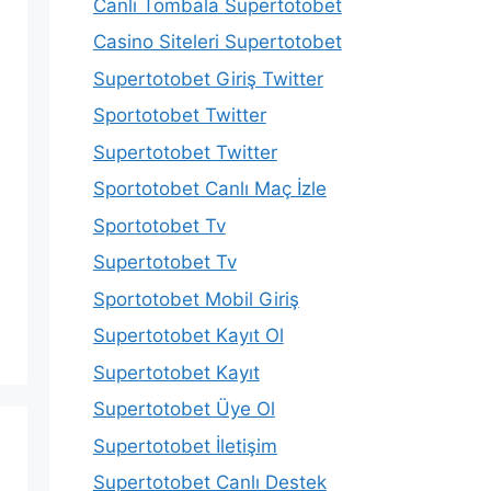
Canlı Tombala Supertotobet
Casino Siteleri Supertotobet
Supertotobet Giriş Twitter
Sportotobet Twitter
Supertotobet Twitter
Sportotobet Canlı Maç İzle
Sportotobet Tv
Supertotobet Tv
Sportotobet Mobil Giriş
Supertotobet Kayıt Ol
Supertotobet Kayıt
Supertotobet Üye Ol
Supertotobet İletişim
Supertotobet Canlı Destek