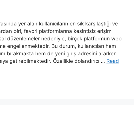
sında yer alan kullanıcıların en sık karşılaştığı ve
dan biri, favori platformlarına kesintisiz erişim
asal düzenlemeler nedeniyle, birçok platformun web
işime engellenmektedir. Bu durum, kullanıcıları hem
um bırakmakta hem de yeni giriş adresini ararken
rşıya getirebilmektedir. Özellikle dolandırıcı …
Read