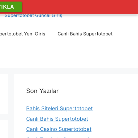
TIKLA
Supertotobet Güncel Giriş
pertotobet Yeni Giriş
Canlı Bahis Supertotobet
Son Yazılar
Bahis Siteleri Supertotobet
Canlı Bahis Supertotobet
Canlı Casino Supertotobet