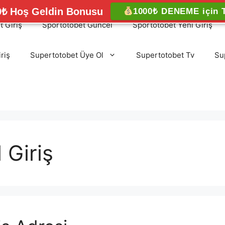
0₺ Hoş Geldin Bonusu
1000₺ DENEME için 
t Giriş
Sportotobet Güncel
Sportotobet Yeni Giriş
riş
Supertotobet Üye Ol
Supertotobet Tv
Su
 Giriş