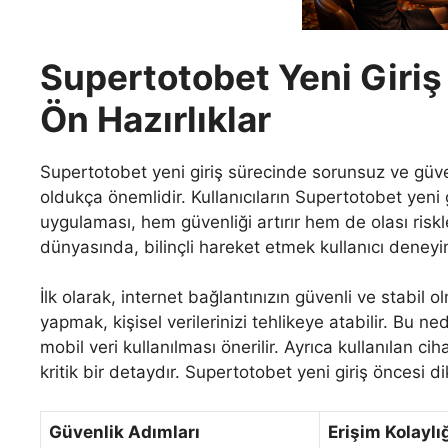
Supertotobet Yeni Giriş 
Ön Hazırlıklar
Supertotobet yeni giriş sürecinde sorunsuz ve güv
oldukça önemlidir. Kullanıcıların Supertotobet yeni
uygulaması, hem güvenliği artırır hem de olası riskl
dünyasında, bilinçli hareket etmek kullanıcı deneyi
İlk olarak, internet bağlantınızın güvenli ve stabil 
yapmak, kişisel verilerinizi tehlikeye atabilir. Bu
mobil veri kullanılması önerilir. Ayrıca kullanılan c
kritik bir detaydır. Supertotobet yeni giriş öncesi d
Güvenlik Adımları
Erişim Kolaylı