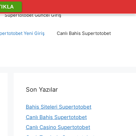
TIKLA
Supertotobet Güncel Giriş
pertotobet Yeni Giriş
Canlı Bahis Supertotobet
Son Yazılar
Bahis Siteleri Supertotobet
Canlı Bahis Supertotobet
Canlı Casino Supertotobet