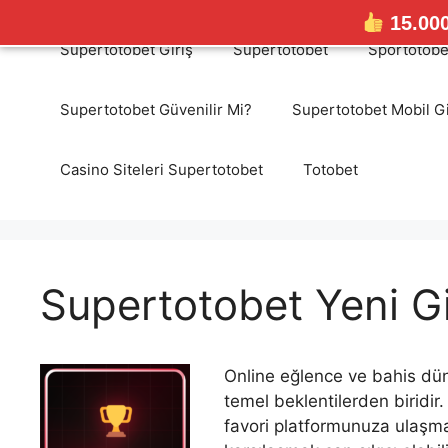
İçeriğe
15.00
atla
Supertotobet Giriş
Supertotobet
Sportotobe
Supertotobet Güvenilir Mi?
Supertotobet Mobil Gi
Casino Siteleri Supertotobet
Totobet
Supertotobet Yeni Gi
Online eğlence ve bahis düny
temel beklentilerden biridir
favori platformunuza ulaşmay