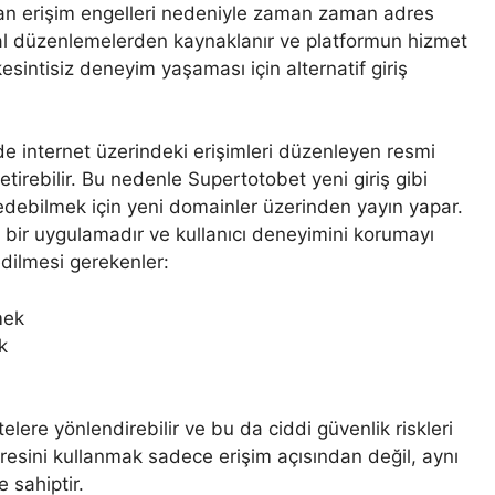
nan erişim engelleri nedeniyle zaman zaman adres
al düzenlemelerden kaynaklanır ve platformun hizmet
kesintisiz deneyim yaşaması için alternatif giriş
ede internet üzerindeki erişimleri düzenleyen resmi
etirebilir. Bu nedenle Supertotobet yeni giriş gibi
edebilmek için yeni domainler üzerinden yayın yapar.
 bir uygulamadır ve kullanıcı deneyimini korumayı
edilmesi gerekenler:
mek
k
telere yönlendirebilir ve bu da ciddi güvenlik riskleri
resini kullanmak sadece erişim açısından değil, aynı
 sahiptir.